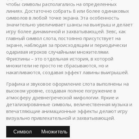
чтобы символы располагались на определенных
линиях. Достаточно собрать 8 или более одинаковых
символов в любой точке экрана. Эта особенность
значительно увеличивает шансы на выигрыш и делает
игру более динамичной и захватывающей. Зевс, как
главный символ слота, постоянно присутствует на
экране, наблюдая за происходящим и периодически
одаривая игроков случайными множителями.
Фриспины – это отдельная история, в которой
множители не просто не сбрасываются, но и
накапливаются, создавая эффект лавины выигрышей.
Графика и звуковое оформление слота выполнены на
высоком уровне, создавая полное погружение в
атмосферу древнегреческой мифологии. Яркие и
детализированные символы, величественная музыка и
впечатляющие анимационные эффекты делают игру
визуально привлекательной и захватывающей.
Символ
Множитель