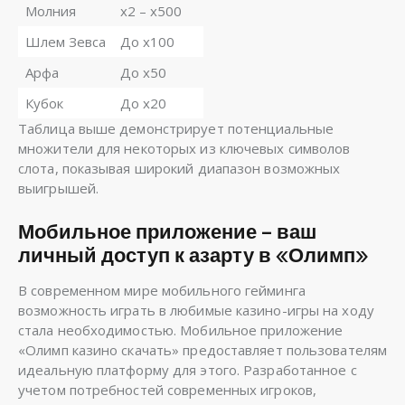
Молния
x2 – x500
Шлем Зевса
До x100
Арфа
До x50
Кубок
До x20
Таблица выше демонстрирует потенциальные
множители для некоторых из ключевых символов
слота, показывая широкий диапазон возможных
выигрышей.
Мобильное приложение – ваш
личный доступ к азарту в «Олимп»
В современном мире мобильного гейминга
возможность играть в любимые казино-игры на ходу
стала необходимостью. Мобильное приложение
«Олимп казино скачать» предоставляет пользователям
идеальную платформу для этого. Разработанное с
учетом потребностей современных игроков,