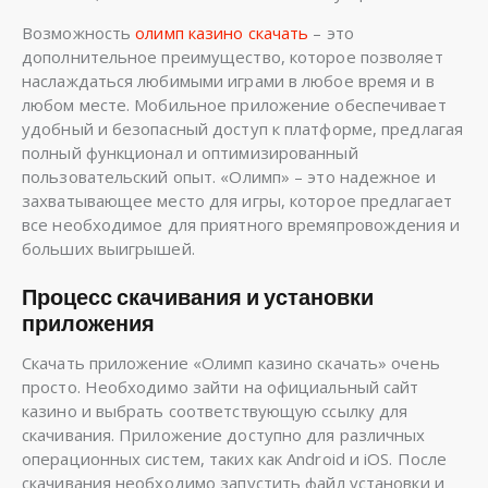
Возможность
олимп казино скачать
– это
дополнительное преимущество, которое позволяет
наслаждаться любимыми играми в любое время и в
любом месте. Мобильное приложение обеспечивает
удобный и безопасный доступ к платформе, предлагая
полный функционал и оптимизированный
пользовательский опыт. «Олимп» – это надежное и
захватывающее место для игры, которое предлагает
все необходимое для приятного времяпровождения и
больших выигрышей.
Процесс скачивания и установки
приложения
Скачать приложение «Олимп казино скачать» очень
просто. Необходимо зайти на официальный сайт
казино и выбрать соответствующую ссылку для
скачивания. Приложение доступно для различных
операционных систем, таких как Android и iOS. После
скачивания необходимо запустить файл установки и