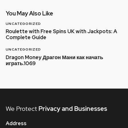
You May Also Like
UNCATEGORIZED
Roulette with Free Spins UK with Jackpots: A
Complete Guide
UNCATEGORIZED
Dragon Money Драгон Мани как начать
играть.1069
We Protect
Privacy
and Businesses
Address