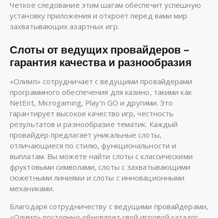
Четкое следование этим шагам обеспечит успешную
установку приложения и откроет перед вами мир
захватывающих азартных игр.
Слоты от ведущих провайдеров –
гарантия качества и разнообразия
«Олимп» сотрудничает с ведущими провайдерами
программного обеспечения для казино, такими как
NetEnt, Microgaming, Play’n GO и другими. Это
гарантирует высокое качество игр, честность
результатов и разнообразие тематик. Каждый
провайдер предлагает уникальные слоты,
отличающиеся по стилю, функциональности и
выплатам. Вы можете найти слоты с классическими
фруктовыми символами, слоты с захватывающими
сюжетными линиями и слоты с инновационными
механиками.
Благодаря сотрудничеству с ведущими провайдерами,
«Олимп» постоянно обновляет свой игровой каталог,