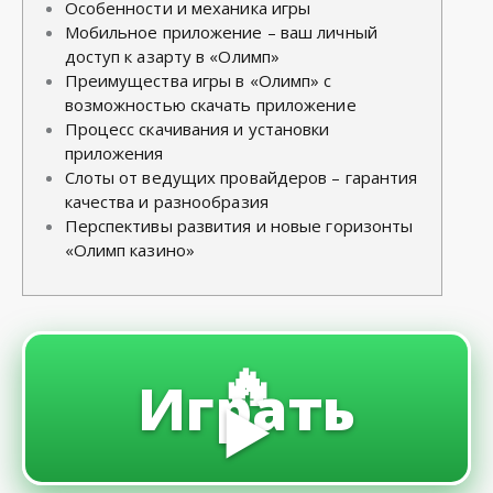
Особенности и механика игры
Мобильное приложение – ваш личный
доступ к азарту в «Олимп»
Преимущества игры в «Олимп» с
возможностью скачать приложение
Процесс скачивания и установки
приложения
Слоты от ведущих провайдеров – гарантия
качества и разнообразия
Перспективы развития и новые горизонты
«Олимп казино»
🔥
Играть
▶️