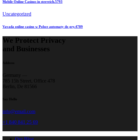
Mobile Online Casinos in sterreich.5793
Uncategorized
Vavada online casino w Polsce automaty do gry.4789
We Protect
Privacy
and Businesses
Address
Germany —
785 15h Street, Office 478
Berlin, De 81566
Say Hello
info@email.com
+1 840 841 25 69
Our Blog