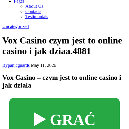
Pages
About Us
Contacts
Testimonials
Uncategorized
Vox Casino czym jest to online
casino i jak dziaa.4881
By
panicguards
May 11, 2026
Vox Casino – czym jest to online casino i
jak działa
▶️ GRAĆ