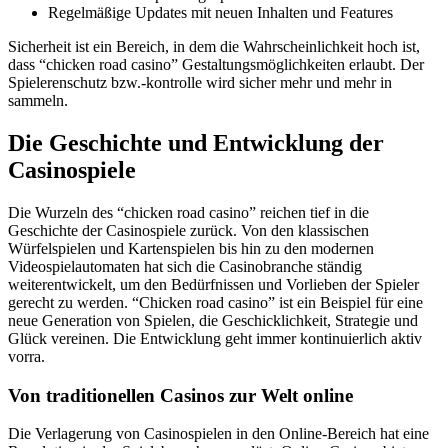
Regelmäßige Updates mit neuen Inhalten und Features
Sicherheit ist ein Bereich, in dem die Wahrscheinlichkeit hoch ist,
dass “chicken road casino” Gestaltungsmöglichkeiten erlaubt. Der
Spielerenschutz bzw.-kontrolle wird sicher mehr und mehr in
sammeln.
Die Geschichte und Entwicklung der
Casinospiele
Die Wurzeln des “chicken road casino” reichen tief in die
Geschichte der Casinospiele zurück. Von den klassischen
Würfelspielen und Kartenspielen bis hin zu den modernen
Videospielautomaten hat sich die Casinobranche ständig
weiterentwickelt, um den Bedürfnissen und Vorlieben der Spieler
gerecht zu werden. “Chicken road casino” ist ein Beispiel für eine
neue Generation von Spielen, die Geschicklichkeit, Strategie und
Glück vereinen. Die Entwicklung geht immer kontinuierlich aktiv
vorra.
Von traditionellen Casinos zur Welt online
Die Verlagerung von Casinospielen in den Online-Bereich hat eine