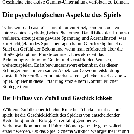
Geschichte eine aktive Gaming-Unterhaltung verfolgen zu können.
Die psychologischen Aspekte des Spiels
“Chicken road casino” ist nicht nur ein Spiel, sondern auch ein
interessantes psychologisches Phänomen. Das Risiko, das Huhn zu
verlieren, erzeugt eine gewisse Spannung und Adrenalinstoß, was
zur Suchtgefahr des Spiels beitragen kann. Gleichzeitig bietet das
Spiel ein Gefühl der Belohnung, wenn man erfolgreich über die
Straße gelangt und Punkte sammelt. Dies aktiviert das
Belohnungszentrum im Gehirn und verstärkt den Wunsch,
weiterzuspielen. Es ist bewundernswert erkennbar, das dieser
Schlinger einen interessanten Aspekt zur Gewohnheitsbildung
darstellt. Aber zurück zum unterhaltsamen „chicken road casino“-
Spiel. Spieler in diese Erfahrung stolz einem Kontinuierlicher
Strategie treue.
Der Einfluss von Zufall und Geschicklichkeit
Während Zufall sicherlich eine Rolle bei “chicken road casino”
spielt, ist die Geschicklichkeit des Spielers von entscheidender
Bedeutung für den Erfolg. Ein zufällig generiertes
Verkehrsaufkommen und Fahrrte können ganz nie ganz isoliert
erstellt werden. Ob das Spiel-Schema wirklich wahrgreifbar ist und