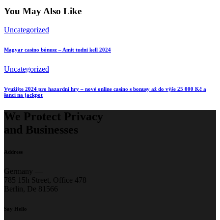
You May Also Like
Uncategorized
Magyar casino bónusz – Amit tudni kell 2024
Uncategorized
Využijte 2024 pro hazardní hry – nové online casino s bonusy až do výše 25 000 Kč a
šancí na jackpot
We Protect
Privacy
and Businesses
Address
Germany —
785 15h Street, Office 478
Berlin, De 81566
Say Hello