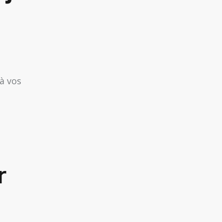
à vos
r