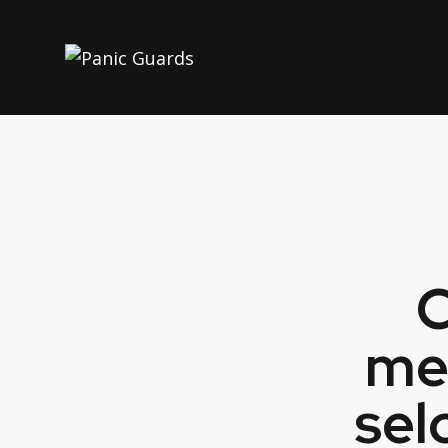
C
mei
sel