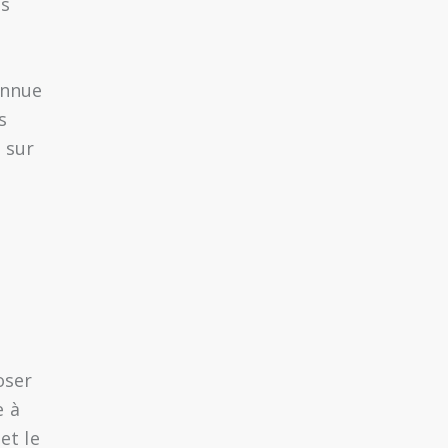
ns
onnue
s
s sur
a
oser
e à
et le