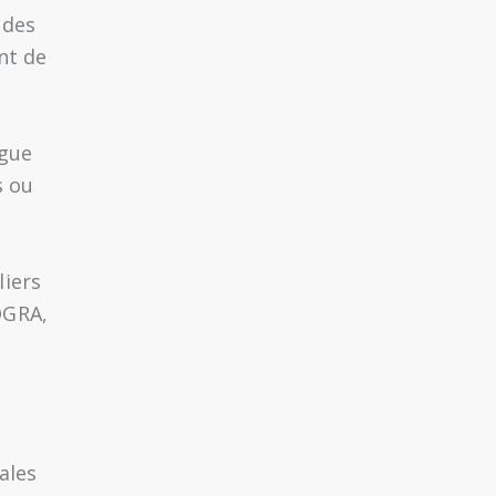
 des
nt de
ngue
s ou
liers
OGRA,
ales