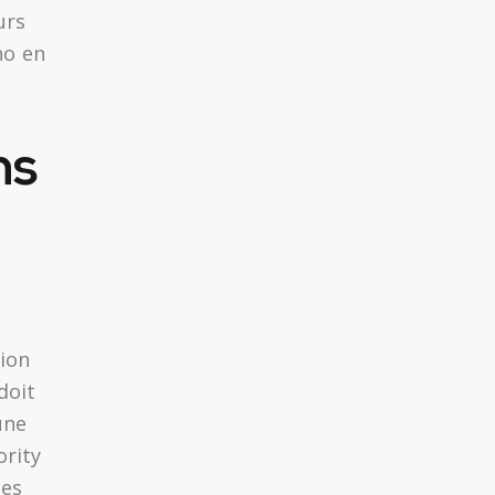
urs
no en
ns
tion
doit
une
ority
ces