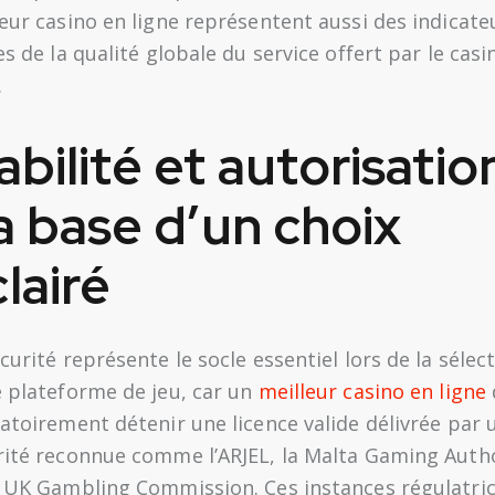
eur casino en ligne représentent aussi des indicate
es de la qualité globale du service offert par le casi
.
abilité et autorisatio
la base d’un choix
lairé
curité représente le socle essentiel lors de la sélec
e plateforme de jeu, car un
meilleur casino en ligne
atoirement détenir une licence valide délivrée par 
rité reconnue comme l’ARJEL, la Malta Gaming Auth
a UK Gambling Commission. Ces instances régulatri