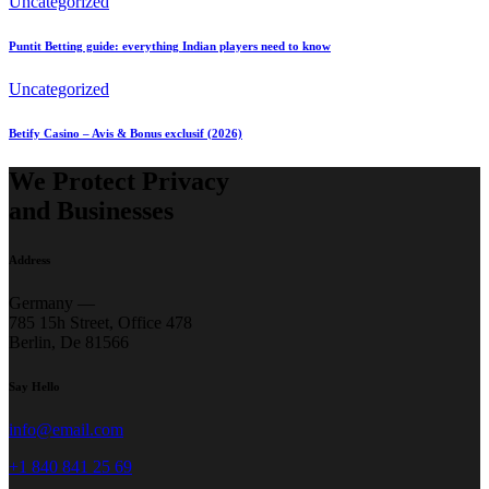
Uncategorized
Puntit Betting guide: everything Indian players need to know
Uncategorized
Betify Casino – Avis & Bonus exclusif (2026)
We Protect
Privacy
and Businesses
Address
Germany —
785 15h Street, Office 478
Berlin, De 81566
Say Hello
info@email.com
+1 840 841 25 69