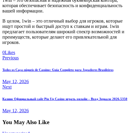
1win – это безопасная и надежная букмекерская контора,
которая обеспечивает безопасность и конфиденциальность
вашей информации.
В целом, 1win – это отличный выбор для игроков, которые
ищут простой и быстрый доступ к ставкам и играм. 1win
предлагает пользователям широкий спектр возможностей и
преимуществ, которые делают его привлекательной для
игроков.
0
Likes
Post
Previous
navigation
Todos os Caça-níqueis de Cassino: Guia Completo para Jogadores Brasileiros
May 12, 2026
Next
Казино Официальный сайт Pin Up Casino играть онлайн – Вход Зеркало 2026.5350
May 12, 2026
You May Also Like