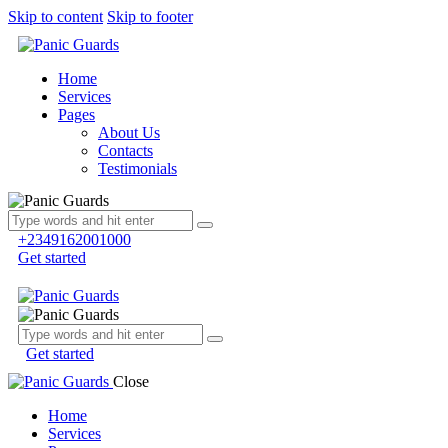
Skip to content
Skip to footer
Home
Services
Pages
About Us
Contacts
Testimonials
+2349162001000
Get started
Get started
Close
Home
Services