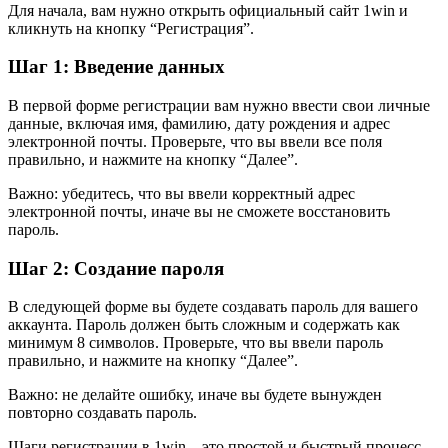
Для начала, вам нужно открыть официальный сайт 1win и
кликнуть на кнопку “Регистрация”.
Шаг 1: Введение данных
В первой форме регистрации вам нужно ввести свои личные
данные, включая имя, фамилию, дату рождения и адрес
электронной почты. Проверьте, что вы ввели все поля
правильно, и нажмите на кнопку “Далее”.
Важно: убедитесь, что вы ввели корректный адрес
электронной почты, иначе вы не сможете восстановить
пароль.
Шаг 2: Создание пароля
В следующей форме вы будете создавать пароль для вашего
аккаунта. Пароль должен быть сложным и содержать как
минимум 8 символов. Проверьте, что вы ввели пароль
правильно, и нажмите на кнопку “Далее”.
Важно: не делайте ошибку, иначе вы будете вынужден
повторно создавать пароль.
Шаги регистрации в 1win – это простой и быстрый процесс.