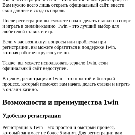
Вам нужно всего лишь открыть официальный сайт, ввести
свои данные и создать пароль.
После регистрации вы сможете начать делать ставки на спорт
и играть в онлайн-казино. 1win – это лучший выбор для
любителей ставок и игр.
Если у вас возникнут вопросы или проблемы при
регистрации, вы можете обратиться к поддержке 1win,
которая работает круглосуточно.
Также, вы можете использовать зеркало 1win, если
официальный сайт недоступен.
В целом, регистрация в 1win – это простой и быстрый
процесс, который поможет вам начать делать ставки и играть
в онлайн-казино.
Возможности и преимущества 1win
Удобство регистрации
Регистрация в 1win – это простой и быстрый процесс,
который занимает не более 5 минут. Для регистрации вам